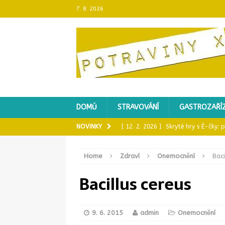
7. 8. 2026
DOMŮ
STRAVOVÁNÍ
GASTROZAŘÍZ
NOVINKY
[ 12. 2. 2026 ]
Skryté hry s É-čky:
[ 24. 1. 2026 ]
Plynový, nebo elektr
Home
Zdraví
Onemocnění
Baci
[ 9. 1. 2026 ]
Nestlé stahuje dětská
Bacillus cereus
[ 22. 12. 2025 ]
Mikrobiologie masa
[ 4. 9. 2025 ]
46 % zmrzlin a 57 % 
KONTROLA POTRAVIN
9. 6. 2015
admin
Onemocnění