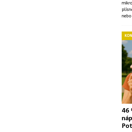
mikro
plís
nebo
KON
46 
náp
Pot