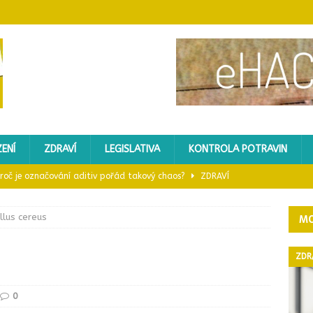
ENÍ
ZDRAVÍ
LEGISLATIVA
KONTROLA POTRAVIN
 proč je označování aditiv pořád takový chaos?
ZDRAVÍ
ický sporák?
GASTROZAŘÍZENÍ
llus cereus
MO
 mléka kvůli toxinu
KONTROLA POTRAVIN
: Proč je důležitá a co o ní vědět
ZDRAVÍ
ZDR
ledů do nápojů nevyhovělo – kontrola Potravinářské inspekce
0