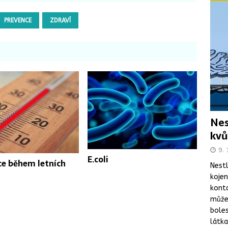
PREVENCE
ZDRAVÍ
Nes
kvů
9. 
E.coli
ce během letních
Nestl
koje
kont
může 
boles
látka