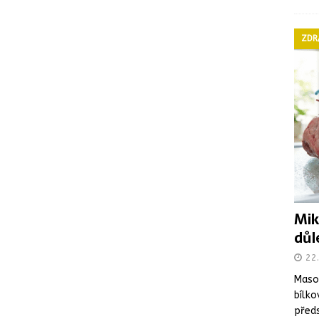
ZDR
Mik
důl
22
Maso 
bílko
předs