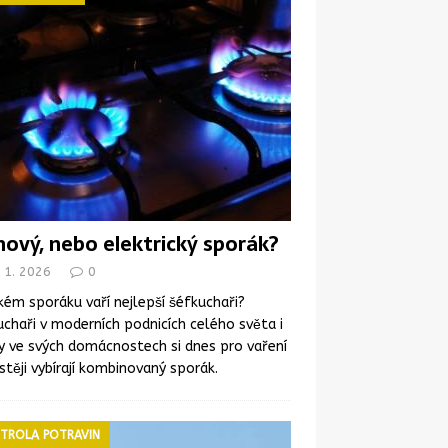
nový, nebo elektrický sporák?
 1. 2026
0
kém sporáku vaří nejlepší šéfkuchaři?
chaři v moderních podnicích celého světa i
y ve svých domácnostech si dnes pro vaření
stěji vybírají kombinovaný sporák.
TROLA POTRAVIN