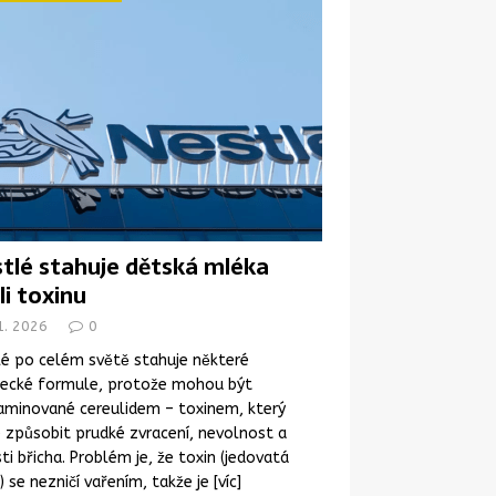
tlé stahuje dětská mléka
li toxinu
1. 2026
0
é po celém světě stahuje některé
necké formule, protože mohou být
aminované cereulidem – toxinem, který
způsobit prudké zvracení, nevolnost a
ti břicha. Problém je, že toxin (jedovatá
) se nezničí vařením, takže je
[víc]