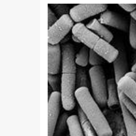
[ 28. 8. 2025 ]
Novela vyhlášky o v
která se dotkla i včelích produktů
[ 28. 8. 2025 ]
Nová pravidla pro šk
méně cukru a soli
STRAVOVÁNÍ
[ 19. 8. 2025 ]
Téměř 200 kg proble
KONTROLA POTRAVIN
[ 18. 8. 2025 ]
Francií otřásá epide
[ 29. 7. 2025 ]
Melouny a bezpečnos