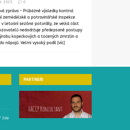
9. 2025
0
vá zpráva – Průběžné výsledky kontrol
í zemědělské a potravinářské inspekce
) v letošní sezóně potvrdily, že velká část
ozovatelů nedodržuje předepsané postupy
výrobu kopečkových a točených zmrzlin a
do nápojů. Velmi vysoký podíl
[víc]
ČESKÁ REPUBLIKA
ČESKÁ REPUBLIKA
PARTNEŘI
? Zde
Elektronický systém
Označování