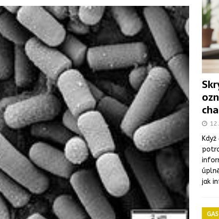
eterinárních a hygienických požadavcích na živočišné produkty,
ČESKÁ REPUBLIKA
olní jídelny: větší důraz na pestrost jídelníčku a kvalitu surovin,
matického masa a vnitřností v halal prodejně v Brně
Skr
ozn
mie listeriózy spojená se sýry, dva lidé zemřeli
ONEMOCNĚNÍ
cha
t v letních měsících: Co byste měli vědět
ONEMOCNĚNÍ
12.
Když 
potra
infor
úplně
jak i
GAS