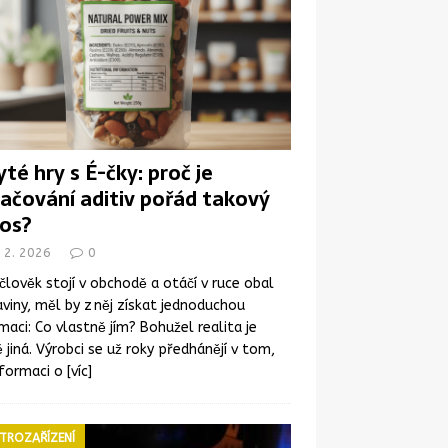
yté hry s É-čky: proč je
ačování aditiv pořád takový
os?
 2. 2026
0
člověk stojí v obchodě a otáčí v ruce obal
viny, měl by z něj získat jednoduchou
maci: Co vlastně jím? Bohužel realita je
 jiná. Výrobci se už roky předhánějí v tom,
nformaci o
[víc]
TROZAŘÍZENÍ