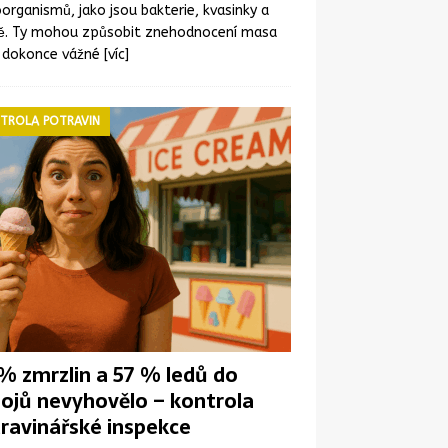
organismů, jako jsou bakterie, kvasinky a
ně. Ty mohou způsobit znehodnocení masa
 dokonce vážné
[víc]
TROLA POTRAVIN
% zmrzlin a 57 % ledů do
ojů nevyhovělo – kontrola
ravinářské inspekce