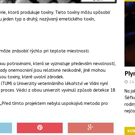
érie, ktorá produkuje toxíny. Tieto toxíny môžu spôsobiť
u jeden typ a druhý, nazývaný emetického toxín,
môže znásobiť rýchlo pri teplote miestnosti.
avu potravinami, která se vyznačuje především nevolností,
ady onemocnění jsou relativně neškodné, jiné mohou
Ply
ou toxiny, které uvolní zárodek.
24.
(TUM) a Univerzity veterinárního lékařství ve Vídni nyní
roces. Vědci z obou univerzit vyvinuli způsob detekce 18
Na ja
Šéfku
„Před tímto projektem nebyla uspokojivá metoda pro
rodin
nejča
KON