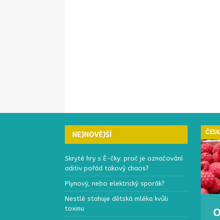
ČESKÁ REPUBLIKA
ČESK
NEJNOVĚJŠÍ
Skryté hry s É-čky: proč je označování
aditiv pořád takový chaos?
Plynový, nebo elektrický sporák?
Nestlé stahuje dětská mléka kvůli
toxinu
Elektronický systém
O