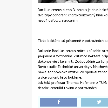
Bacillus cereus alebo B. cereus je druh bakt
dva typy ochorení: charakterizovaný hnačko
nevoľnosťou a zvracaním.
Tieto baktérie sú prítomné v potravinách a 
Bakterie Bacillus cereus může způsobit otr
průjmem a zvracením. Zatímco některé příp
dokonce vést ke smrti. Zodpovědné za to, js
Nová studie Technické univerzity v Mnichově 
může zodpovědět otázku co spouští tento p
a více variant této bakterie.
Jak řekl profesor Thomas Hofmann z TUM: 
detekci cereulid toxinu v potravinách“.