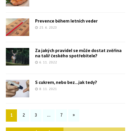
Prevence během letních veder
25. 6. 2023
Za jakých pravidel se může dostat zvěřina
na talíř českého spotřebitele?
6. 11. 2022
S cukrem, nebo bez…jak tedy?
8. 11. 2021
1
2
3
…
7
»