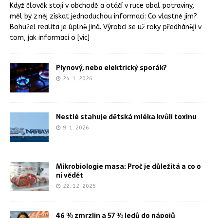
Když člověk stojí v obchodě a otáčí v ruce obal potraviny,
měl by z něj získat jednoduchou informaci: Co vlastně jím?
Bohužel realita je úplně jiná. Výrobci se už roky předhánějí v
tom, jak informaci o
[víc]
Plynový, nebo elektrický sporák?
24. 1. 2026
Nestlé stahuje dětská mléka kvůli toxinu
9. 1. 2026
Mikrobiologie masa: Proč je důležitá a co o
ní vědět
22. 12. 2025
46 % zmrzlin a 57 % ledů do nápojů