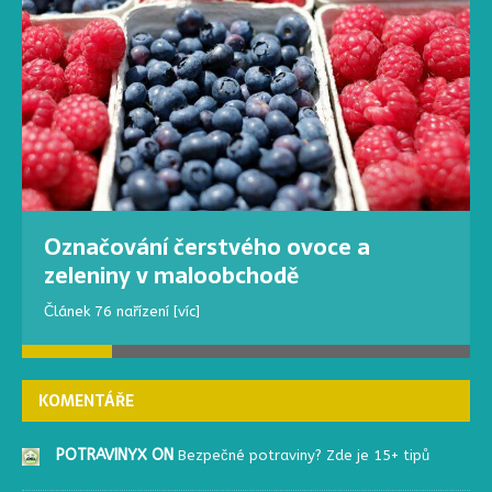
Označování čerstvého ovoce a
zeleniny v maloobchodě
Článek 76 nařízení
[víc]
KOMENTÁŘE
POTRAVINYX ON
Bezpečné potraviny? Zde je 15+ tipů