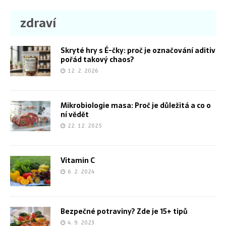
zdraví
Skryté hry s É-čky: proč je označování aditiv
pořád takový chaos?
12. 2. 2026
Mikrobiologie masa: Proč je důležitá a co o
ní vědět
22. 12. 2025
Vitamin C
6. 2. 2024
Bezpečné potraviny? Zde je 15+ tipů
4. 9. 2023