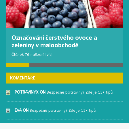
Označování čerstvého ovoce a
zeleniny v maloobchodě
Článek 76 nařízení
[víc]
KOMENTÁŘE
POTRAVINYX ON
Bezpečné potraviny? Zde je 15+ tipů
EVA ON
Bezpečné potraviny? Zde je 15+ tipů
PATRIK ON
Oxid siřičitý, siřičitany