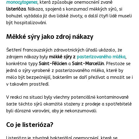
monocytogenes
, která způsobuje onemocnění zvané
listerióza
. Nákaza, spojená s konzumací měkkých sýrů, si
bohužel vyžádala již dva lidské životy, a další čtyři lidé museli
být hospitalizováni.
Měkké sýry jako zdroj nákazy
Šetření francouzských zdravotnických úřadů ukázalo, že
zdrojem nákazy byly
měkké sýry z
pasterizovaného mléka
,
konkrétně typy
Saint-Félicien
a
Saint-Marcellin
. Přestože se
jedná o sýry vyrobené z pasterizovaného mléka, které by
mělo být bezpečnější, bakteriím se daří přežívat a množit se i
v takovém prostředí.
V reakci na situaci byly všechny potenciálně kontaminované
šarže těchto sýrů okamžitě staženy z prodeje a spotřebitelé
byli důrazně varováni, aby je nekonzumovali.
Co je listerióza?
Listerióza je závažné bakteriální onemocnění, které se