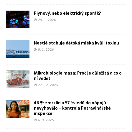
Plynový, nebo elektrický sporák?
24. 1. 2026
Nestlé stahuje dětská mléka kvůli toxinu
9. 1. 2026
Mikrobiologie masa: Proč je důležitá a co o
ní vědět
22. 12. 2025
46 % zmrzlin a 57 % ledů do nápojů
nevyhovělo – kontrola Potravinářské
inspekce
4. 9. 2025