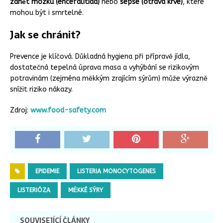
zánět mozku (encefalitida)
nebo
sepse (otrava krve)
, které
mohou být i smrtelné.
Jak se chránit?
Prevence je klíčová. Důkladná hygiena při přípravě jídla,
dostatečná tepelná úprava masa a vyhýbání se rizikovým
potravinám (zejména měkkým zrajícím sýrům) může výrazně
snížit riziko nákazy.
Zdroj:
www.food-safety.com
EPIDEMIE
LISTERIA MONOCYTOGENES
LISTERIÓZA
MĚKKÉ SÝRY
SOUVISEJÍCÍ ČLÁNKY