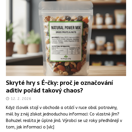
Skryté hry s É-čky: proč je označování
aditiv pořád takový chaos?
12. 2. 2026
Když člověk stojí v obchodě a otáčí v ruce obal potraviny,
měl by z něj získat jednoduchou informaci: Co vlastně jím?
Bohužel realita je úplně jiná. Výrobci se už roky předhánějí v
tom, jak informaci o
[víc]