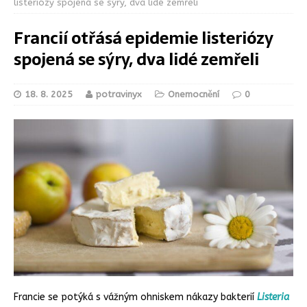
listeriózy spojená se sýry, dva lidé zemřeli
Francií otřásá epidemie listeriózy
spojená se sýry, dva lidé zemřeli
18. 8. 2025
potravinyx
Onemocnění
0
Francie se potýká s vážným ohniskem nákazy bakterií
Listeria