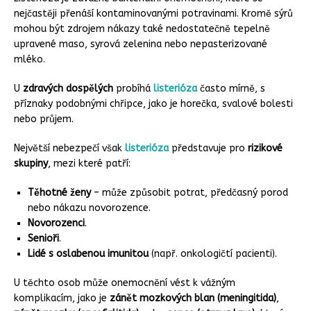
nejčastěji přenáší kontaminovanými potravinami. Kromě sýrů
mohou být zdrojem nákazy také nedostatečně tepelně
upravené maso, syrová zelenina nebo nepasterizované
mléko.
U
zdravých dospělých
probíhá
listerióza
často mírně, s
příznaky podobnými chřipce, jako je horečka, svalové bolesti
nebo průjem.
Největší nebezpečí však
listerióza
představuje pro
rizikové
skupiny
, mezi které patří:
Těhotné ženy
– může způsobit potrat, předčasný porod
nebo nákazu novorozence.
Novorozenci
.
Senioři
.
Lidé s oslabenou imunitou
(např. onkologičtí pacienti).
U těchto osob může onemocnění vést k vážným
komplikacím, jako je
zánět mozkových blan (meningitida)
,