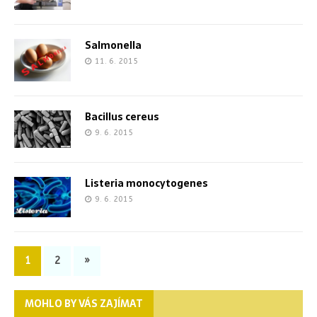
Salmonella
11. 6. 2015
Bacillus cereus
9. 6. 2015
Listeria monocytogenes
9. 6. 2015
1
2
»
MOHLO BY VÁS ZAJÍMAT