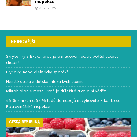
inspekce
4. 9. 2025
NEJNOVĚJŠÍ
Skryté hry s É-čky: proč je označování aditiv pořád takový
chaos?
Plynový, nebo elektrický sporák?
Nestlé stahuje dětská mléka kvůli toxinu
Mikrobiologie masa: Proč je důležitá a co o ní vědět
46 % zmrzlin a 57 % ledů do nápojů nevyhovělo – kontrola
Potravinářské inspekce
ČESKÁ REPUBLIKA
Č