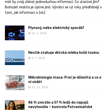
měl by z něj získat jednoduchou informaci: Co vlastně jím?
Bohužel realita je úplně jiná. Výrobci se už roky předhánějí v
tom, jak informaci o
[víc]
Plynový, nebo elektrický sporák?
24. 1. 2026
Nestlé stahuje dětská mléka kvůli toxinu
9. 1. 2026
Mikrobiologie masa: Proč je důležitá a co o
ní vědět
22. 12. 2025
46 % zmrzlin a 57 % ledů do nápojů
nevyhovělo – kontrola Potravinářské