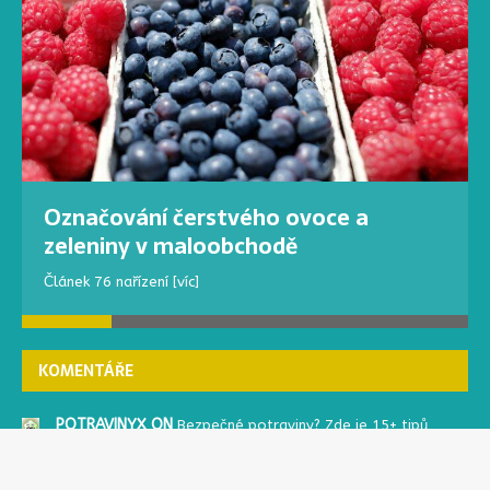
Označování čerstvého ovoce a
zeleniny v maloobchodě
Článek 76 nařízení
[víc]
KOMENTÁŘE
POTRAVINYX ON
Bezpečné potraviny? Zde je 15+ tipů