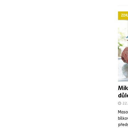
ZDR
Mik
důl
22
Maso 
bílko
předs