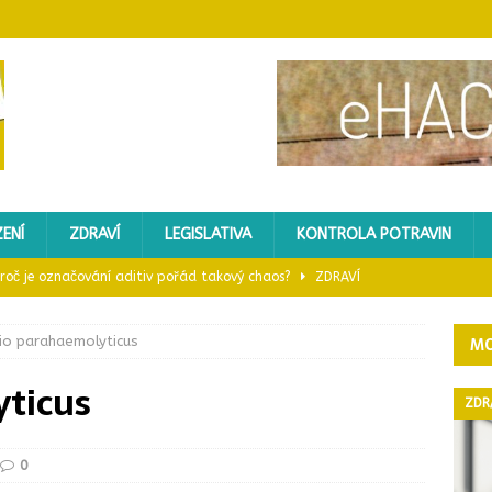
ENÍ
ZDRAVÍ
LEGISLATIVA
KONTROLA POTRAVIN
 proč je označování aditiv pořád takový chaos?
ZDRAVÍ
ický sporák?
GASTROZAŘÍZENÍ
rio parahaemolyticus
MO
 mléka kvůli toxinu
KONTROLA POTRAVIN
yticus
: Proč je důležitá a co o ní vědět
ZDRAVÍ
ZDR
ledů do nápojů nevyhovělo – kontrola Potravinářské inspekce
0