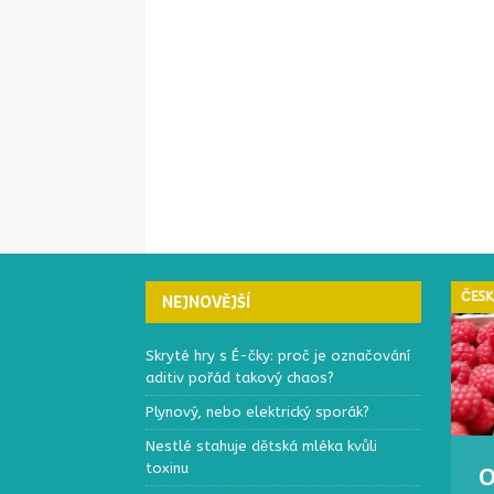
ČESKÁ REPUBLIKA
ČESK
NEJNOVĚJŠÍ
Skryté hry s É-čky: proč je označování
aditiv pořád takový chaos?
Plynový, nebo elektrický sporák?
Nestlé stahuje dětská mléka kvůli
toxinu
Elektronický systém
O