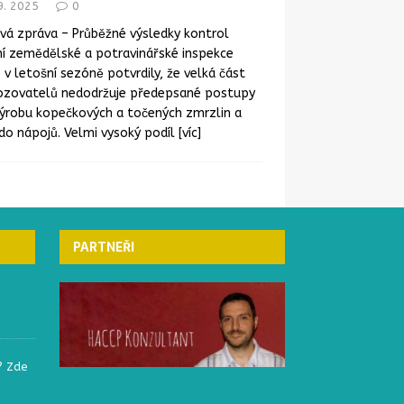
9. 2025
0
vá zpráva – Průběžné výsledky kontrol
í zemědělské a potravinářské inspekce
) v letošní sezóně potvrdily, že velká část
ozovatelů nedodržuje předepsané postupy
výrobu kopečkových a točených zmrzlin a
do nápojů. Velmi vysoký podíl
[víc]
ČESKÁ REPUBLIKA
ČESKÁ REPUBLIKA
PARTNEŘI
? Zde
Elektronický systém
Označování