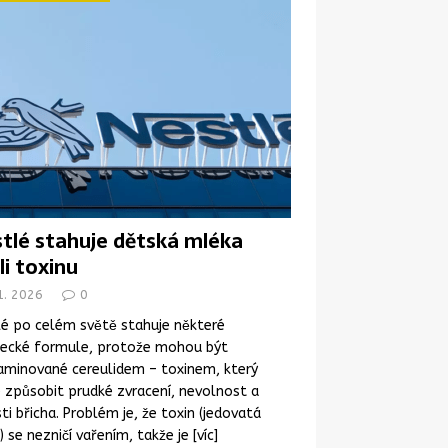
tlé stahuje dětská mléka
li toxinu
1. 2026
0
é po celém světě stahuje některé
necké formule, protože mohou být
aminované cereulidem – toxinem, který
způsobit prudké zvracení, nevolnost a
ti břicha. Problém je, že toxin (jedovatá
) se nezničí vařením, takže je
[víc]