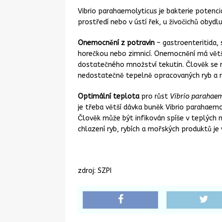
[ 28. 8. 2025 ]
Novela vyhlášky o v
Vibrio parahaemolyticus je bakterie potenc
která se dotkla i včelích produktů
prostředí nebo v ústí řek, u živočichů obydlu
[ 28. 8. 2025 ]
Nová pravidla pro šk
Onemocnění z potravin
– gastroenteritida, 
horečkou nebo zimnicí. Onemocnění má větši
méně cukru a soli
STRAVOVÁNÍ
dostatečného množství tekutin. Člověk se
[ 19. 8. 2025 ]
Téměř 200 kg proble
nedostatečně tepelně opracovaných ryb a r
KONTROLA POTRAVIN
Optimální teplota
pro růst
Vibrio parahaem
[ 18. 8. 2025 ]
Francií otřásá epide
je třeba větší dávka buněk Vibrio parahaemo
Člověk může být infikován spíše v teplých
[ 29. 7. 2025 ]
Melouny a bezpečnos
chlazení ryb, rybích a mořských produktů je 
zdroj: SZPI