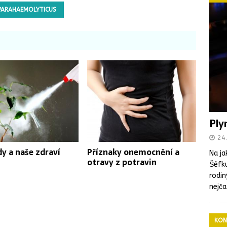
 PARAHAEMOLYTICUS
Ply
24.
dy a naše zdraví
Příznaky onemocnění a
Na ja
otravy z potravin
Šéfku
rodin
nejča
KON