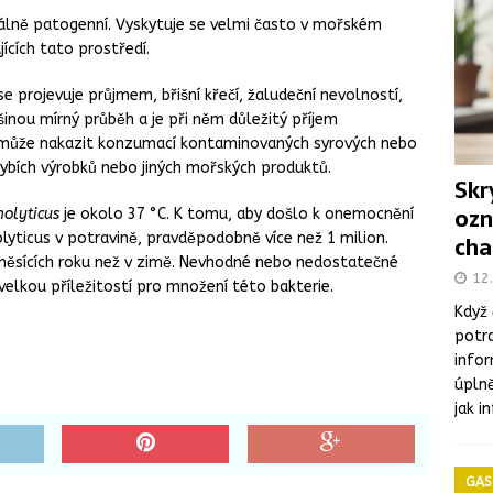
eterinárních a hygienických požadavcích na živočišné produkty,
iálně patogenní. Vyskytuje se velmi často v mořském
ČESKÁ REPUBLIKA
jících tato prostředí.
olní jídelny: větší důraz na pestrost jídelníčku a kvalitu surovin,
se projevuje průjmem, břišní křečí, žaludeční nevolností,
nou mírný průběh a je při něm důležitý příjem
 může nakazit konzumací kontaminovaných syrových nebo
matického masa a vnitřností v halal prodejně v Brně
ybích výrobků nebo jiných mořských produktů.
Skr
ozn
olyticus
je okolo 37 °C. K tomu, aby došlo k onemocnění
mie listeriózy spojená se sýry, dva lidé zemřeli
ONEMOCNĚNÍ
lyticus v potravině, pravděpodobně více než 1 milion.
cha
 měsících roku než v zimě. Nevhodné nebo nedostatečné
t v letních měsících: Co byste měli vědět
ONEMOCNĚNÍ
12.
velkou příležitostí pro množení této bakterie.
Když 
potra
infor
úplně
jak i
GAS