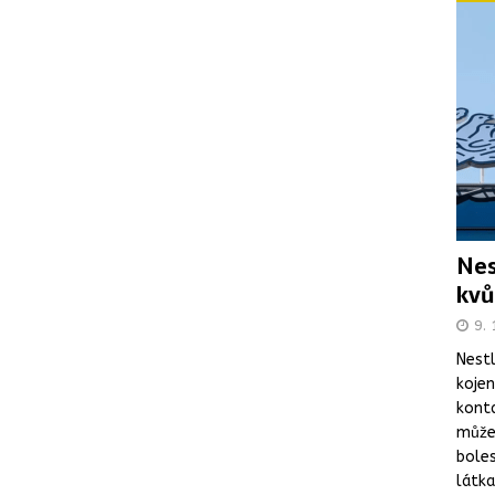
Nes
kvů
9. 
Nestl
koje
kont
může 
boles
látka