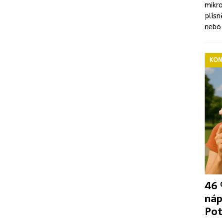
mikro
plís
nebo
KON
46 
náp
Pot