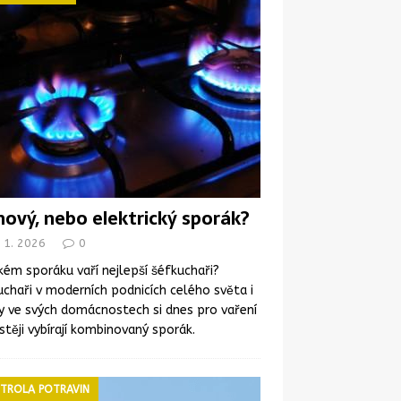
nový, nebo elektrický sporák?
 1. 2026
0
kém sporáku vaří nejlepší šéfkuchaři?
chaři v moderních podnicích celého světa i
y ve svých domácnostech si dnes pro vaření
stěji vybírají kombinovaný sporák.
TROLA POTRAVIN