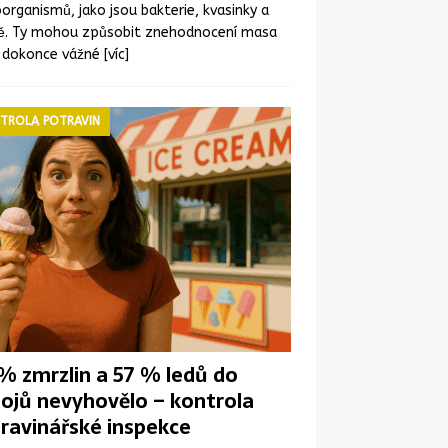
organismů, jako jsou bakterie, kvasinky a
ně. Ty mohou způsobit znehodnocení masa
 dokonce vážné
[víc]
TROLA POTRAVIN
% zmrzlin a 57 % ledů do
ojů nevyhovělo – kontrola
ravinářské inspekce