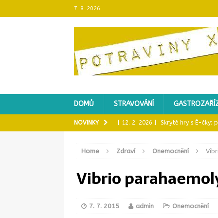
7. 8. 2026
DOMŮ
STRAVOVÁNÍ
GASTROZAŘÍZ
NOVINKY
[ 12. 2. 2026 ]
Skryté hry s É-čky:
[ 24. 1. 2026 ]
Plynový, nebo elektr
Home
Zdraví
Onemocnění
Vib
[ 9. 1. 2026 ]
Nestlé stahuje dětská
Vibrio parahaemol
[ 22. 12. 2025 ]
Mikrobiologie masa
[ 4. 9. 2025 ]
46 % zmrzlin a 57 % 
KONTROLA POTRAVIN
7. 7. 2015
admin
Onemocnění