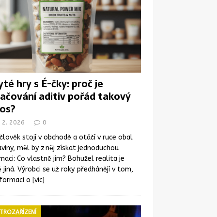
yté hry s É-čky: proč je
ačování aditiv pořád takový
os?
 2. 2026
0
člověk stojí v obchodě a otáčí v ruce obal
viny, měl by z něj získat jednoduchou
maci: Co vlastně jím? Bohužel realita je
 jiná. Výrobci se už roky předhánějí v tom,
nformaci o
[víc]
TROZAŘÍZENÍ