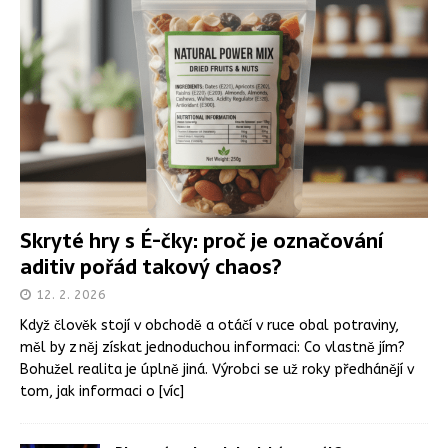
Skryté hry s É-čky: proč je označování
aditiv pořád takový chaos?
12. 2. 2026
Když člověk stojí v obchodě a otáčí v ruce obal potraviny,
měl by z něj získat jednoduchou informaci: Co vlastně jím?
Bohužel realita je úplně jiná. Výrobci se už roky předhánějí v
tom, jak informaci o
[víc]