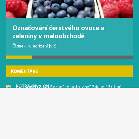
Označování čerstvého ovoce a
zeleniny v maloobchodě
Článek 76 nařízení
[víc]
KOMENTÁŘE
POTRAVINYX ON
Bezpečné potraviny? Zde je 15+ tipů
EVA ON
Bezpečné potraviny? Zde je 15+ tipů
PATRIK ON
Oxid siřičitý, siřičitany