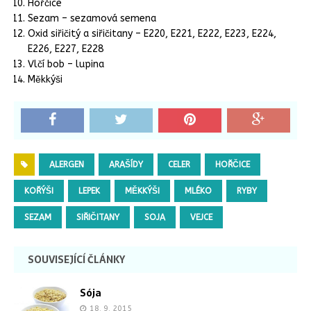
Hořčice
Sezam – sezamová semena
Oxid siřičitý a siřičitany – E220, E221, E222, E223, E224,
E226, E227, E228
Vlčí bob – lupina
Měkkýši
ALERGEN
ARAŠÍDY
CELER
HOŘČICE
KOŘÝŠI
LEPEK
MĚKKÝŠI
MLÉKO
RYBY
SEZAM
SIŘIČITANY
SOJA
VEJCE
SOUVISEJÍCÍ ČLÁNKY
Sója
18. 9. 2015