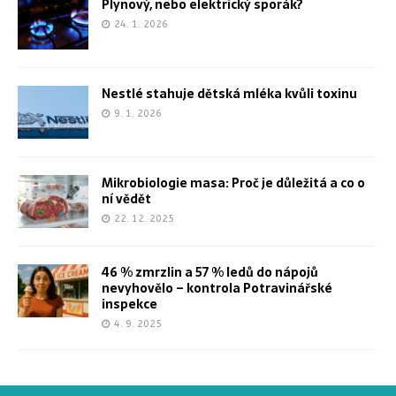
Plynový, nebo elektrický sporák?
24. 1. 2026
Nestlé stahuje dětská mléka kvůli toxinu
9. 1. 2026
Mikrobiologie masa: Proč je důležitá a co o
ní vědět
22. 12. 2025
46 % zmrzlin a 57 % ledů do nápojů
nevyhovělo – kontrola Potravinářské
inspekce
4. 9. 2025