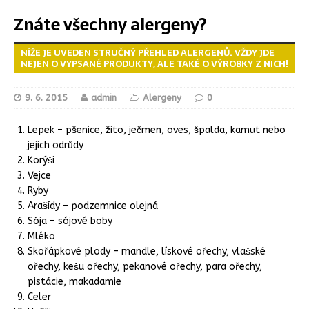
Znáte všechny alergeny?
NÍŽE JE UVEDEN STRUČNÝ PŘEHLED ALERGENŮ. VŽDY JDE
NEJEN O VYPSANÉ PRODUKTY, ALE TAKÉ O VÝROBKY Z NICH!
9. 6. 2015
admin
Alergeny
0
Lepek – pšenice, žito, ječmen, oves, špalda, kamut nebo
jejich odrůdy
Korýši
Vejce
Ryby
Arašídy – podzemnice olejná
Sója – sójové boby
Mléko
Skořápkové plody – mandle, lískové ořechy, vlašské
ořechy, kešu ořechy, pekanové ořechy, para ořechy,
pistácie, makadamie
Celer