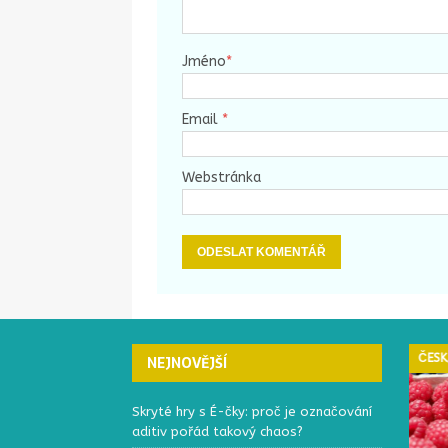
Jméno
*
Email
*
Webstránka
ČESKÁ REPUBLIKA
ČESK
NEJNOVĚJŠÍ
Skryté hry s É-čky: proč je označování
aditiv pořád takový chaos?