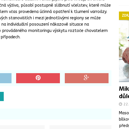
čná výživa, působí postupné slábnutí včelstev, které může
elem včas provedena účinná opatření k tlumení varroázy.
ZDR
ých stanovištích i mezi jednotlivými regiony se může
z na individuální posouzení nákazové situace na
ně prováděného monitoringu výskytu roztoče chovatelem
 případech.
Mik
důl
22
Maso 
bílko
předs