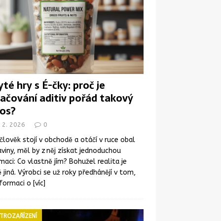
yté hry s É-čky: proč je
ačování aditiv pořád takový
os?
 2. 2026
0
člověk stojí v obchodě a otáčí v ruce obal
viny, měl by z něj získat jednoduchou
maci: Co vlastně jím? Bohužel realita je
 jiná. Výrobci se už roky předhánějí v tom,
nformaci o
[víc]
TROZAŘÍZENÍ