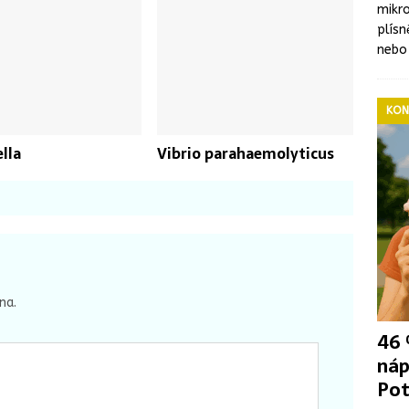
mikro
plís
nebo
KON
lla
Vibrio parahaemolyticus
na.
46 
náp
Pot