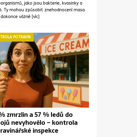
organismů, jako jsou bakterie, kvasinky a
ně. Ty mohou způsobit znehodnocení masa
 dokonce vážné
[víc]
TROLA POTRAVIN
% zmrzlin a 57 % ledů do
ojů nevyhovělo – kontrola
ravinářské inspekce