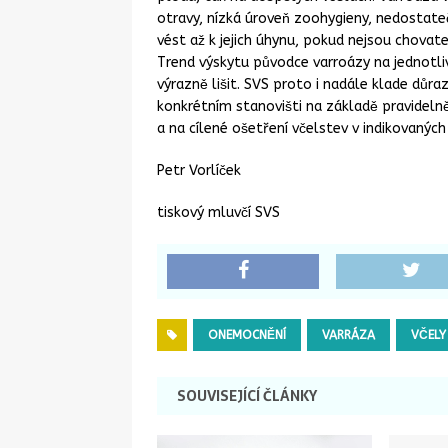
otravy, nízká úroveň zoohygieny, nedostate
vést až k jejich úhynu, pokud nejsou chovat
Trend výskytu původce varroázy na jednotliv
výrazně lišit. SVS proto i nadále klade důra
konkrétním stanovišti na základě pravidel
a na cílené ošetření včelstev v indikovaných
Petr Vorlíček
tiskový mluvčí SVS
ONEMOCNĚNÍ
VARRÁZA
VČELY
SOUVISEJÍCÍ ČLÁNKY