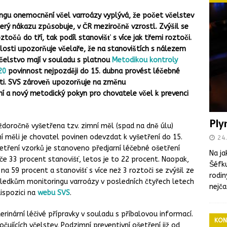
ingu onemocnění včel varroázy vyplývá, že počet včelstev
terý nákazu způsobuje, v ČR meziročně vzrostl. Zvýšil se
očů do tří, tak podíl stanovišť s více jak třemi roztoči.
islosti upozorňuje včelaře, že na stanovištích s nálezem
včelstvo mají v souladu s platnou
Metodikou kontroly
20
povinnost nejpozději do 15. dubna provést léčebné
ti. SVS zároveň upozorňuje na změnu
ní a nový metodický pokyn pro chovatele včel k prevenci
Ply
ždoročně vyšetřena tzv. zimní měl (spad na dně úlu)
í měli je chovatel povinen odevzdat k vyšetření do 15.
24.
etření vzorků je stanoveno předjarní léčebné ošetření
Na ja
če 33 procent stanovišť, letos je to 22 procent. Naopak,
Šéfku
 na 59 procent a stanovišť s více než 3 roztoči se zvýšil ze
rodin
sledkům monitoringu varroázy v posledních čtyřech letech
nejča
ispozici na
webu SVS
.
rinární léčivé přípravky v souladu s příbalovou informací.
KON
čujících včelstev. Podzimní preventivní ošetření již od