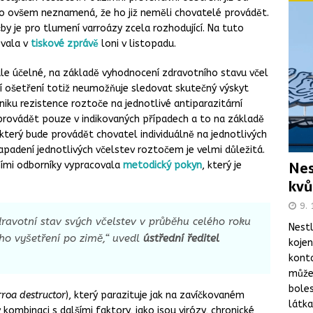
To ovšem neznamená, že ho již neměli chovatelé provádět.
by je pro tlumení varroázy zcela rozhodující. Na tuto
ovala v
tiskové zprávě
loni v listopadu.
ale účelné, na základě vyhodnocení zdravotního stavu včel
ní ošetření totiž neumožňuje sledovat skutečný výskyt
iku rezistence roztoče na jednotlivé antiparazitární
 provádět pouze v indikovaných případech a to na základě
který bude provádět chovatel individuálně na jednotlivých
apadení jednotlivých včelstev roztočem je velmi důležitá.
Nes
ními odborníky vypracovala
metodický pokyn
, který je
kvů
9. 
dravotní stav svých včelstev v průběhu celého roku
Nestl
ho vyšetření po zimě,
“ uvedl
ústřední ředitel
koje
kont
může 
boles
roa destructor
), který parazituje jak na zavíčkovaném
látka
kombinaci s dalšími faktory, jako jsou virózy, chronické