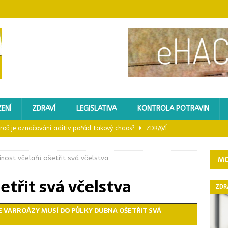
ENÍ
ZDRAVÍ
LEGISLATIVA
KONTROLA POTRAVIN
 proč je označování aditiv pořád takový chaos?
ZDRAVÍ
ický sporák?
GASTROZAŘÍZENÍ
inost včelařů ošetřit svá včelstva
MO
 mléka kvůli toxinu
KONTROLA POTRAVIN
etřit svá včelstva
: Proč je důležitá a co o ní vědět
ZDRAVÍ
ZDR
ledů do nápojů nevyhovělo – kontrola Potravinářské inspekce
 VARROÁZY MUSÍ DO PŮLKY DUBNA OŠETŘIT SVÁ