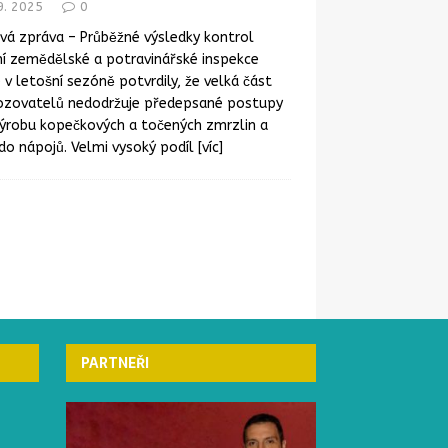
9. 2025
0
vá zpráva – Průběžné výsledky kontrol
í zemědělské a potravinářské inspekce
) v letošní sezóně potvrdily, že velká část
ozovatelů nedodržuje předepsané postupy
výrobu kopečkových a točených zmrzlin a
do nápojů. Velmi vysoký podíl
[víc]
ČESKÁ REPUBLIKA
ČESKÁ REPUBLIKA
PARTNEŘI