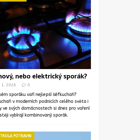
nový, nebo elektrický sporák?
 1. 2026
0
kém sporáku vaří nejlepší šéfkuchaři?
chaři v moderních podnicích celého světa i
y ve svých domácnostech si dnes pro vaření
stěji vybírají kombinovaný sporák.
TROLA POTRAVIN