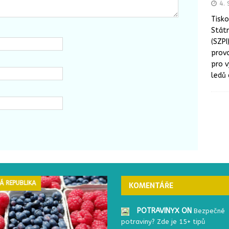
4. 
Tisko
Státn
(SZPI
prov
pro 
ledů 
Á REPUBLIKA
ČESKÁ REPUBLIKA
KOMENTÁŘE
POTRAVINYX ON
Bezpečné
potraviny? Zde je 15+ tipů