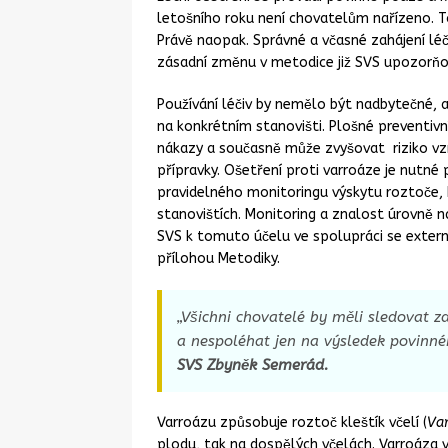
letošního roku není chovatelům nařízeno. 
Právě naopak. Správné a včasné zahájení léč
zásadní změnu v metodice již SVS upozorň
Používání léčiv by nemělo být nadbytečné, 
na konkrétním stanovišti. Plošné preventiv
nákazy a současně může zvyšovat riziko vzn
přípravky. Ošetření proti varroáze je nutné
pravidelného monitoringu výskytu roztoče, 
stanovištích. Monitoring a znalost úrovně n
SVS k tomuto účelu ve spolupráci se exter
přílohou Metodiky.
„
Všichni chovatelé by měli sledovat z
a nespoléhat jen na výsledek povinné
SVS Zbyněk Semerád.
Varroázu způsobuje roztoč kleštík včelí (
Var
plodu, tak na dospělých včelách. Varroáza v 