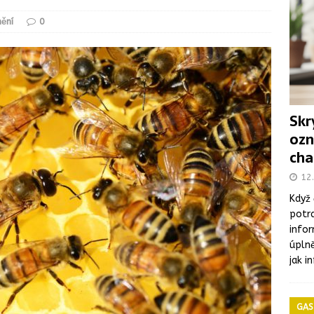
eterinárních a hygienických požadavcích na živočišné produkty,
ění
0
ČESKÁ REPUBLIKA
olní jídelny: větší důraz na pestrost jídelníčku a kvalitu surovin,
matického masa a vnitřností v halal prodejně v Brně
Skr
ozn
mie listeriózy spojená se sýry, dva lidé zemřeli
ONEMOCNĚNÍ
cha
t v letních měsících: Co byste měli vědět
ONEMOCNĚNÍ
12.
Když 
potra
infor
úplně
jak i
GAS