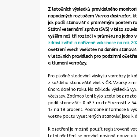
Z letošních výsledků pravidelného monitor
napadených roztočem
Varroa destructor
, k
jak podíl stanovišť s průměrným počtem rozt
Státní veterinární správa (SVS) v této souv
vyšším než tři roztoči v průměru na jedno 
zdraví zvířat a nařízené vakcinace na rok 20
ošetření všech včelstev na daném stanoviš
v letošních pravidlech pro podzimní ošetře
a tlumení varroázy.
Pro plošné sledování výskytu varroázy je ka
z každého stanoviště včel v ČR. Vzorky zimn
února daného roku. Na základě výsledků vyš
včelstev. Zatímco loni bylo zcela bez rozto
podíl stanovišť s 0 až 3 roztoči vzrostl z 54
13 na 19 procent. Podrobné informace k vý
včetně počtu vyšetřených stanovišť jsou k d
K ošetření je možné použít registrované vete
Letní ošetření se provádí povinně pouze u ko