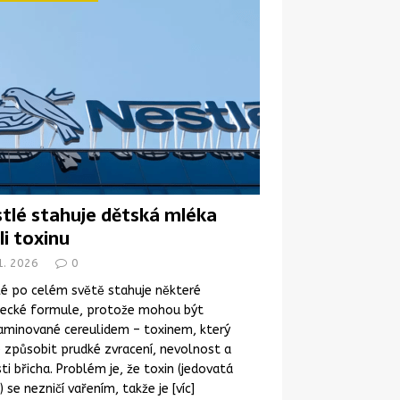
tlé stahuje dětská mléka
li toxinu
1. 2026
0
é po celém světě stahuje některé
necké formule, protože mohou být
aminované cereulidem – toxinem, který
způsobit prudké zvracení, nevolnost a
ti břicha. Problém je, že toxin (jedovatá
) se nezničí vařením, takže je
[víc]