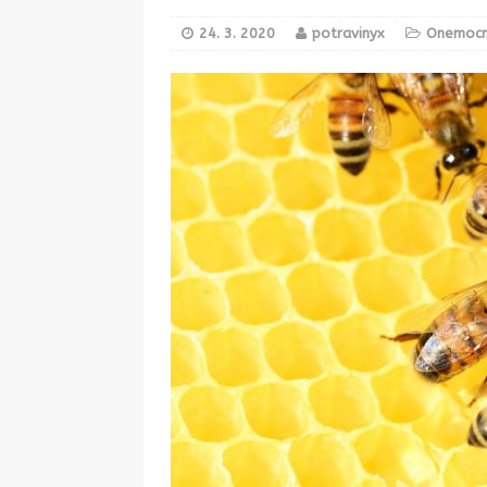
[ 28. 8. 2025 ]
Novela vyhlášky o v
24. 3. 2020
potravinyx
Onemocn
která se dotkla i včelích produktů
[ 28. 8. 2025 ]
Nová pravidla pro šk
méně cukru a soli
STRAVOVÁNÍ
[ 19. 8. 2025 ]
Téměř 200 kg proble
KONTROLA POTRAVIN
[ 18. 8. 2025 ]
Francií otřásá epide
[ 29. 7. 2025 ]
Melouny a bezpečnos