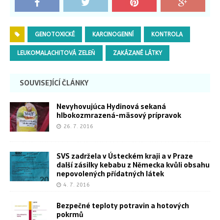
GENOTOXICKÉ
KARCINOGENNÍ
KONTROLA
LEUKOMALACHITOVÁ ZELEŇ
ZAKÁZANÉ LÁTKY
SOUVISEJÍCÍ ČLÁNKY
Nevyhovujúca Hydinová sekaná
hlbokozmrazená-mäsový prípravok
26. 7. 2016
SVS zadržela v Ústeckém kraji a v Praze
další zásilky kebabu z Německa kvůli obsahu
nepovolených přídatných látek
4. 7. 2016
Bezpečné teploty potravin a hotových
pokrmů