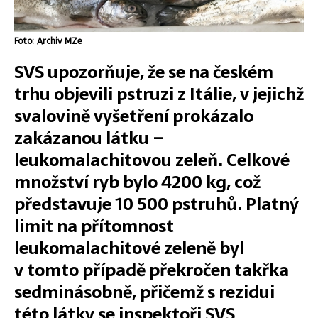
Foto: Archiv MZe
SVS upozorňuje, že se na českém
trhu objevili pstruzi z Itálie, v jejichž
svalovině vyšetření prokázalo
zakázanou látku –
leukomalachitovou zeleň. Celkové
množství ryb bylo 4200 kg, což
představuje 10 500 pstruhů. Platný
limit na přítomnost
leukomalachitové zeleně byl
v tomto případě překročen takřka
sedminásobně, přičemž s rezidui
této látky se inspektoři SVS