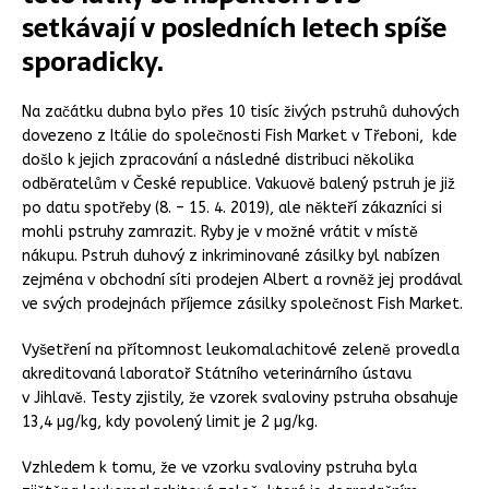
setkávají v posledních letech spíše
sporadicky.
Na začátku dubna bylo přes 10 tisíc živých pstruhů duhových
dovezeno z Itálie do společnosti Fish Market v Třeboni, kde
došlo k jejich zpracování a následné distribuci několika
odběratelům v České republice. Vakuově balený pstruh je již
po datu spotřeby (8. – 15. 4. 2019), ale někteří zákazníci si
mohli pstruhy zamrazit. Ryby je v možné vrátit v místě
nákupu. Pstruh duhový z inkriminované zásilky byl nabízen
zejména v obchodní síti prodejen Albert a rovněž jej prodával
ve svých prodejnách příjemce zásilky společnost Fish Market.
Vyšetření na přítomnost leukomalachitové zeleně provedla
akreditovaná laboratoř Státního veterinárního ústavu
v Jihlavě. Testy zjistily, že vzorek svaloviny pstruha obsahuje
13,4 µg/kg, kdy povolený limit je 2 µg/kg.
Vzhledem k tomu, že ve vzorku svaloviny pstruha byla