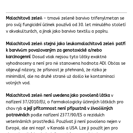
Malachitová zeleň
– tmavě zelené barvivo trifenylmetan se
pro svůj fungicidní účinek používá od 30. let minulého století
v akvakulturách, a jinak jako barvivo textilu a papíru.
Malachitová zeleň stejně jako leukomalachitová zeleň patří
k barvivům považovaným za genotoxické a/nebo
karcinogenní
. Dosud však nejsou tyto látky exaktně
vyhodnoceny a není pro ně stanovena hodnota ADI. Občas se
objevují názory, že přísnost je přehnaná, že riziko je
minimální, ale na druhé straně už došlo ke kontaminaci
volných vod.
Malachitová zeleň není uvedena jako povolená látka
v
nařízení 37/2010/EU, o farmakologicky účinných látkách pro
chov ryb
a její přítomnost není přípustná v živočišných
potravinách
podle nařízení 2377/90/ES o reziduích
veterinárních prostředků. Používat ji není povoleno nejen v
Evropě, ale ani např. v Kanadě a USA. Lze ji použít jen pro