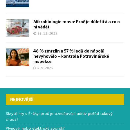
Mikrobiologie masa: Proč je důležitá a co o
ní vědět
22. 12. 2025
46 % zmrzlin a 57 % ledů do nápojů
nevyhovělo – kontrola Potravinářské
inspekce
4. 9. 2025
NEJNOVĚJŠÍ
Skryté hry s É-čky: proč je označování aditiv pořád takový
chaos?
Plynový, nebo elektrický sporák?