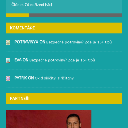
Článek 76 nařízení
[víc]
KOMENTÁŘE
POTRAVINYX ON
Bezpečné potraviny? Zde je 15+ tipů
EVA ON
Bezpečné potraviny? Zde je 15+ tipů
PATRIK ON
Oxid siřičitý, siřičitany
PARTNEŘI