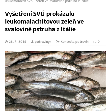
leukomalachitovou zeleň ve svalovině pstruha z Itálie
Vyšetření SVÚ prokázalo
leukomalachitovou zeleň ve
svalovině pstruha z Itálie
23. 4. 2019
potravinyx
Kontrola potravin
0