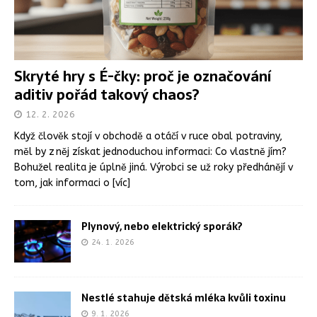
Skryté hry s É-čky: proč je označování
aditiv pořád takový chaos?
12. 2. 2026
Když člověk stojí v obchodě a otáčí v ruce obal potraviny,
měl by z něj získat jednoduchou informaci: Co vlastně jím?
Bohužel realita je úplně jiná. Výrobci se už roky předhánějí v
tom, jak informaci o
[víc]
Plynový, nebo elektrický sporák?
24. 1. 2026
Nestlé stahuje dětská mléka kvůli toxinu
9. 1. 2026