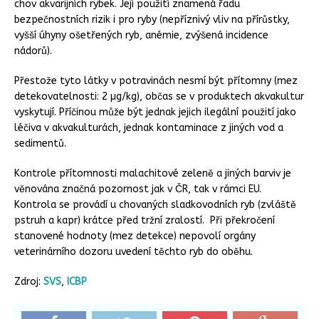
chov akvarijních rybek.
Její použití znamená řadu
bezpečnostních rizik i pro ryby (nepříznivý vliv na přírůstky,
vyšší úhyny ošetřených ryb, anémie, zvýšená incidence
nádorů).
Přestože tyto látky v potravinách nesmí být přítomny (mez
detekovatelnosti: 2 µg/kg), občas se v produktech akvakultur
vyskytují. Příčinou může být jednak jejich ilegální použití jako
léčiva v akvakulturách, jednak kontaminace z jiných vod a
sedimentů.
Kontrole přítomnosti malachitové zeleně a jiných barviv je
věnována značná pozornost jak v ČR, tak v rámci EU.
Kontrola se provádí u chovaných sladkovodních ryb (zvláště
pstruh a kapr) krátce před tržní zralostí. Při překročení
stanovené hodnoty (mez detekce) nepovolí orgány
veterinárního dozoru uvedení těchto ryb do oběhu.
Zdroj:
SVS
,
ICBP