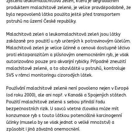
zjištěna leukomalachitová zeleň, která je degradačním
produktem malachitové zeleně, je velice pravděpodobné, že
byla nepovolená látka použita ještě před transportem
pstruhů na území České republiky.
Malachitová zeleň a leukomalachitová zeleň jsou látky
zakázané pro použití u ryb určených k potravinovým účelům.
Malachitová zeleň je velice účinné a cenově dostupné léčivo
proti ektoparazitům a plísňovým onemocněním ryb, je však
autorizováno pouze pro akvarijní rybičky. Případné zneužití
malachitové zeleně, a to obzvláště u pstruhů, kontroluje
SVS v rámci monitoringu cizorodých látek.
Používání malachitové zeleně není povoleno nejen v Evropě
(od roku 2000), ale ani např. v Kanadě a Spojených státech.
Použití malachitové zeleně s sebou přináší řadu
bezpečnostních rizik. U savců včetně člověka může mít
konzumace ryb s touto látkou potenciálně karcinogenní
účinky (muselo by se však jednat o velké množství) a
způsobit i jiná závažná onemocnění.