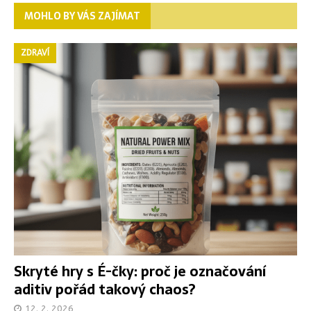
MOHLO BY VÁS ZAJÍMAT
ZDRAVÍ
Skryté hry s É-čky: proč je označování
aditiv pořád takový chaos?
12. 2. 2026