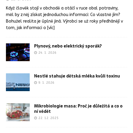
Když člověk stojí v obchodě a otáčí v ruce obal potraviny,
měl by z něj získat jednoduchou informaci: Co vlastně jím?
Bohužel realita je úplně jiná. Výrobci se už roky předhánějí v
tom, jak informaci o
[víc]
Plynový, nebo elektrický sporák?
24. 1. 2026
Nestlé stahuje dětská mléka kvůli toxinu
9. 1. 2026
Mikrobiologie masa: Proč je důležitá a co o
ní vědět
22. 12. 2025