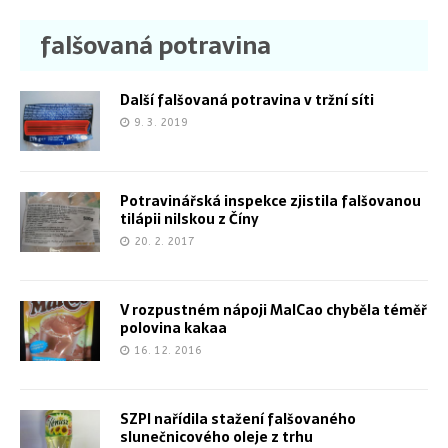
falšovaná potravina
Další falšovaná potravina v tržní síti
9. 3. 2019
Potravinářská inspekce zjistila falšovanou
tilápii nilskou z Číny
20. 2. 2017
V rozpustném nápoji MalCao chyběla téměř
polovina kakaa
16. 12. 2016
SZPI nařídila stažení falšovaného
slunečnicového oleje z trhu