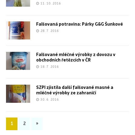
11. 10. 2016
Falšovaná potravina: Párky G&G Šunkové
28. 7. 2016
Falšované mléčné výrobky z dovozu v
obchodních řetězcích v ČR
18. 7. 2016
SZPI zjistila další falšované masné a
mléčné výrobky ze zahraničí
30. 6. 2016
1
2
»