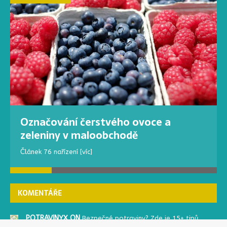
Označování čerstvého ovoce a
zeleniny v maloobchodě
Článek 76 nařízení
[víc]
KOMENTÁŘE
POTRAVINYX ON
Bezpečné potraviny? Zde je 15+ tipů