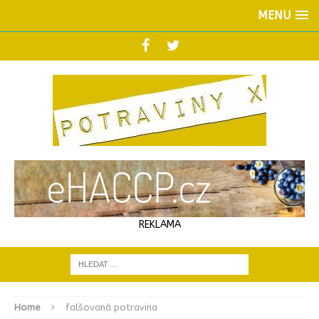
MENU
REKLAMA
Home
falšovaná potravina