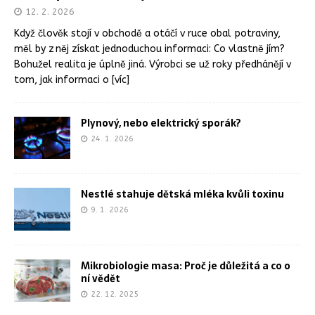
12. 2. 2026
Když člověk stojí v obchodě a otáčí v ruce obal potraviny,
měl by z něj získat jednoduchou informaci: Co vlastně jím?
Bohužel realita je úplně jiná. Výrobci se už roky předhánějí v
tom, jak informaci o
[víc]
Plynový, nebo elektrický sporák?
24. 1. 2026
Nestlé stahuje dětská mléka kvůli toxinu
9. 1. 2026
Mikrobiologie masa: Proč je důležitá a co o
ní vědět
22. 12. 2025