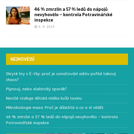
46 % zmrzlin a 57 % ledů do nápojů
nevyhovělo – kontrola Potravinářské
inspekce
4. 9. 2025
NEJNOVĚJŠÍ
Skryté hry s É-čky: proč je označování aditiv pořád takový
chaos?
Plynový, nebo elektrický sporák?
Nestlé stahuje dětská mléka kvůli toxinu
Mikrobiologie masa: Proč je důležitá a co o ní vědět
46 % zmrzlin a 57 % ledů do nápojů nevyhovělo – kontrola
Potravinářské inspekce