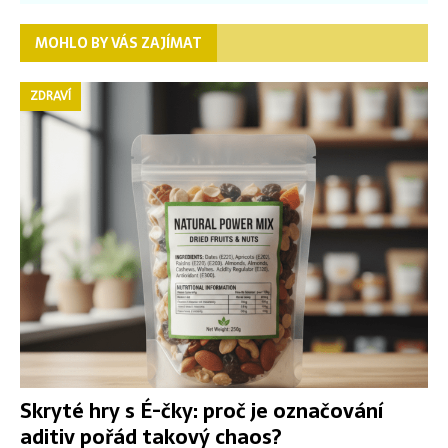
MOHLO BY VÁS ZAJÍMAT
ZDRAVÍ
Skryté hry s É-čky: proč je označování
aditiv pořád takový chaos?