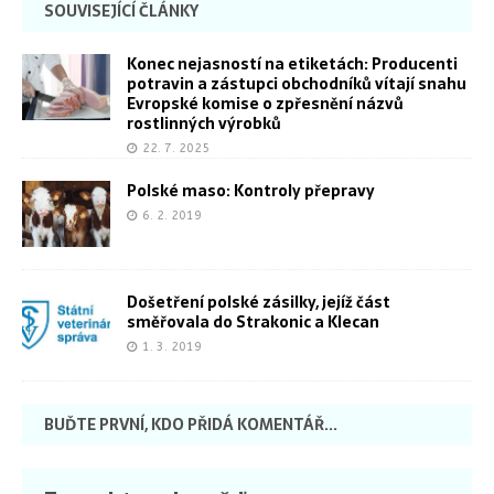
SOUVISEJÍCÍ ČLÁNKY
Konec nejasností na etiketách: Producenti
potravin a zástupci obchodníků vítají snahu
Evropské komise o zpřesnění názvů
rostlinných výrobků
22. 7. 2025
Polské maso: Kontroly přepravy
6. 2. 2019
Došetření polské zásilky, jejíž část
směřovala do Strakonic a Klecan
1. 3. 2019
BUĎTE PRVNÍ, KDO PŘIDÁ KOMENTÁŘ...