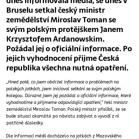
dnes informovala média, se dnes v
Bruselu setkal český ministr
zemědělství Miroslav Toman se
svým polským protějškem Janem
Krzysztofem Ardanowskim.
Požádal jej o oficiální informace. Po
jejich vyhodnocení přijme Česká
republika všechna nutná opatření.
„Hned poté, co jsem obdržel informace o problémech na
polských jatkách, jsem inicioval setkání se svým polským
kolegou. Důrazně jsem jej požádal o oficiální informace, které
vyhodnotíme a přijmeme odpovídající opatření,“
řekl ministr
zemědělství Miroslav Toman. Polský ministr přislíbil, že se
bude situací okamžitě po návratu zabývat a vyvodí z ní
patřičné důsledky.
Dle informací médií docházelo na jatkách z Mazovského