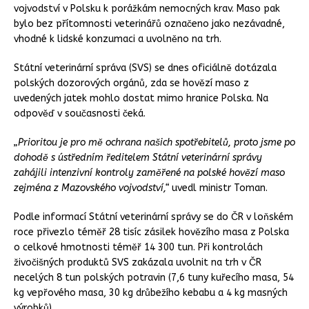
vojvodství v Polsku k porážkám nemocných krav. Maso pak
bylo bez přítomnosti veterinářů označeno jako nezávadné,
vhodné k lidské konzumaci a uvolněno na trh.
Státní veterinární správa (SVS) se dnes oficiálně dotázala
polských dozorových orgánů, zda se hovězí maso z
uvedených jatek mohlo dostat mimo hranice Polska. Na
odpověď v současnosti čeká.
„Prioritou je pro mě ochrana našich spotřebitelů, proto jsme po
dohodě s ústředním ředitelem Státní veterinární správy
zahájili intenzivní kontroly zaměřené na polské hovězí maso
zejména z Mazovského vojvodství,“
uvedl ministr Toman.
Podle informací Státní veterinární správy se do ČR v loňském
roce přivezlo téměř 28 tisíc zásilek hovězího masa z Polska
o celkové hmotnosti téměř 14 300 tun. Při kontrolách
živočišných produktů SVS zakázala uvolnit na trh v ČR
necelých 8 tun polských potravin (7,6 tuny kuřecího masa, 54
kg vepřového masa, 30 kg drůbežího kebabu a 4 kg masných
výrobků).