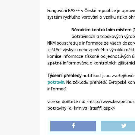
Fungování RASFF v České republice je upra
systém rychlého varování o vzniku rizika ohro
Národním kontaktním místem
(
potravinách a tabákových výro
NKM soustřeďuje informace ze všech dozoro
zjištění výskytu nebezpečného výrobku něk
komise informace získané od jednotlivých ú
zpětně informována o kontrolních zjištěních
Týdenní přehledy
notifikací jsou zveřejňov
potravin
. Na základě přehledů Evropské ko
informací.
více se dočtete na: <http://www.bezpecno
potraviny-a-krmiva-(rasff).aspx>