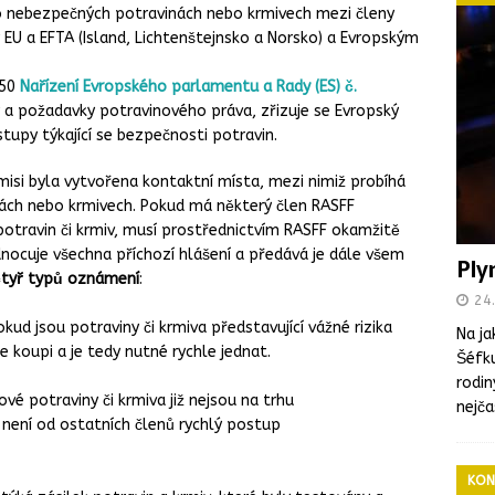
 o nebezpečných potravinách nebo krmivech mezi členy
 EU a EFTA (Island, Lichtenštejnsko a Norsko) a Evropským
 50
Nařízení Evropského parlamentu a Rady (ES) č.
 a požadavky potravinového práva, zřizuje se Evropský
tupy týkající se bezpečnosti potravin.
misi byla vytvořena kontaktní místa, mezi nimiž probíhá
ách nebo krmivech. Pokud má některý člen RASFF
otravin či krmiv, musí prostřednictvím RASFF okamžitě
ocuje všechna příchozí hlášení a předává je dále všem
Ply
čtyř typů oznámení
:
24.
kud jsou potraviny či krmiva představující vážné rizika
Na ja
 koupi a je tedy nutné rychle jednat.
Šéfku
rodin
ové potraviny či krmiva již nejsou na trhu
nejča
 není od ostatních členů rychlý postup
KON