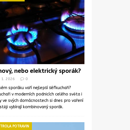
nový, nebo elektrický sporák?
 1. 2026
0
kém sporáku vaří nejlepší šéfkuchaři?
chaři v moderních podnicích celého světa i
y ve svých domácnostech si dnes pro vaření
stěji vybírají kombinovaný sporák.
TROLA POTRAVIN