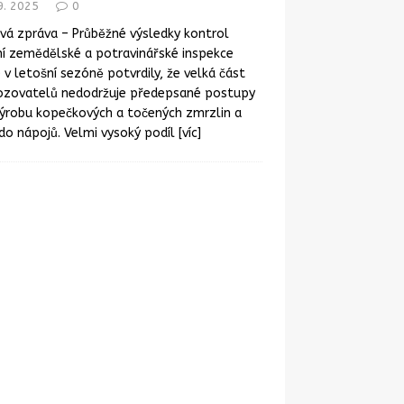
9. 2025
0
vá zpráva – Průběžné výsledky kontrol
í zemědělské a potravinářské inspekce
) v letošní sezóně potvrdily, že velká část
ozovatelů nedodržuje předepsané postupy
výrobu kopečkových a točených zmrzlin a
do nápojů. Velmi vysoký podíl
[víc]