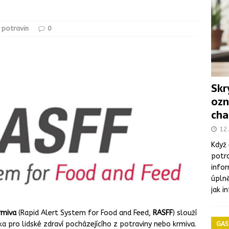
matického masa a vnitřností v halal prodejně v Brně
 potravin
0
mie listeriózy spojená se sýry, dva lidé zemřeli
ONEMOCNĚNÍ
t v letních měsících: Co byste měli vědět
ONEMOCNĚNÍ
Skr
 proč je označování aditiv pořád takový chaos?
ZDRAVÍ
ozn
ický sporák?
GASTROZAŘÍZENÍ
cha
 mléka kvůli toxinu
KONTROLA POTRAVIN
12.
Když 
potra
infor
úplně
jak i
rmiva
(Rapid Alert System for Food and Feed,
RASFF
) slouží
 pro lidské zdraví pocházejícího z potraviny nebo krmiva.
GAS