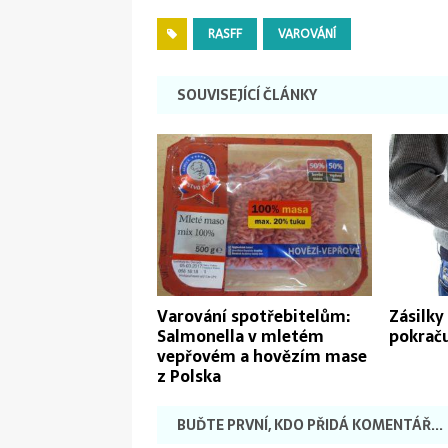
RASFF
VAROVÁNÍ
SOUVISEJÍCÍ ČLÁNKY
Varování spotřebitelům:
Zásilky
Salmonella v mletém
pokraču
vepřovém a hovězím mase
z Polska
BUĎTE PRVNÍ, KDO PŘIDÁ KOMENTÁŘ...