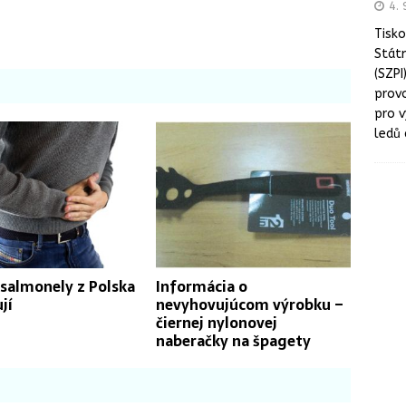
4. 
Tisko
Státn
(SZPI
prov
pro 
ledů 
 salmonely z Polska
Informácia o
jí
nevyhovujúcom výrobku –
čiernej nylonovej
naberačky na špagety