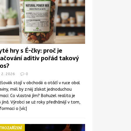
yté hry s É-čky: proč je
ačování aditiv pořád takový
os?
 2. 2026
0
člověk stojí v obchodě a otáčí v ruce obal
viny, měl by z něj získat jednoduchou
maci: Co vlastně jím? Bohužel realita je
 jiná. Výrobci se už roky předhánějí v tom,
nformaci o
[víc]
TROZAŘÍZENÍ