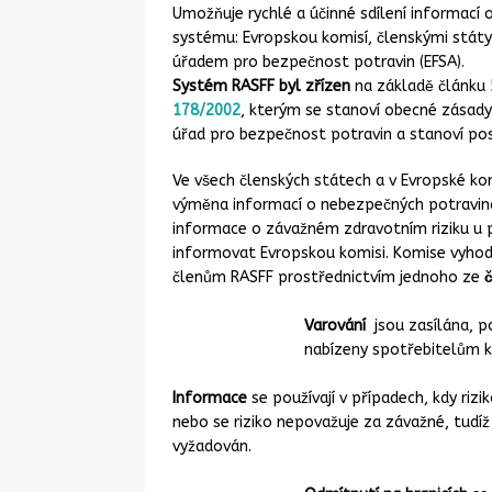
Umožňuje rychlé a účinné sdílení informací
systému: Evropskou komisí, členskými státy
úřadem pro bezpečnost potravin (EFSA).
Systém RASFF byl zřízen
na základě článku
178/2002
, kterým se stanoví obecné zásady
úřad pro bezpečnost potravin a stanoví pos
Ve všech členských státech a v Evropské ko
výměna informací o nebezpečných potravin
informace o závažném zdravotním riziku u p
informovat Evropskou komisi. Komise vyhodn
členům RASFF prostřednictvím jednoho ze
Varování
jsou zasílána, po
nabízeny spotřebitelům ke
Informace
se používají v případech, kdy rizik
nebo se riziko nepovažuje za závažné, tudíž
vyžadován.