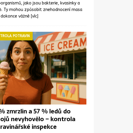
organismů, jako jsou bakterie, kvasinky a
ně. Ty mohou způsobit znehodnocení masa
 dokonce vážné
[víc]
TROLA POTRAVIN
% zmrzlin a 57 % ledů do
ojů nevyhovělo – kontrola
ravinářské inspekce