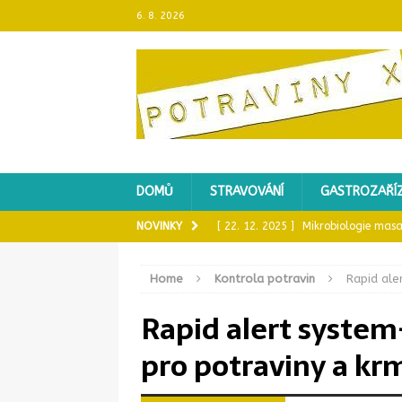
6. 8. 2026
DOMŮ
STRAVOVÁNÍ
GASTROZAŘÍZ
NOVINKY
[ 22. 12. 2025 ]
Mikrobiologie masa
[ 4. 9. 2025 ]
46 % zmrzlin a 57 % 
Home
Kontrola potravin
Rapid ale
KONTROLA POTRAVIN
Rapid alert system
[ 28. 8. 2025 ]
Novela vyhlášky o v
která se dotkla i včelích produktů
pro potraviny a kr
[ 28. 8. 2025 ]
Nová pravidla pro šk