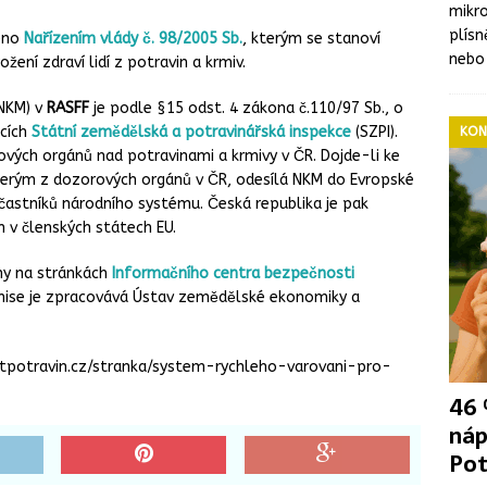
mikro
plís
veno
Nařízením vlády č. 98/2005 Sb.
, kterým se stanoví
nebo
žení zdraví lidí z potravin a krmiv.
NKM) v
RASFF
je podle §15 odst. 4 zákona č.110/97 Sb., o
bcích
Státní zemědělská a potravinářská inspekce
(SZPI).
KON
vých orgánů nad potravinami a krmivy v ČR. Dojde-li ke
terým z dozorových orgánů v ČR, odesílá NKM do Evropské
častníků národního systému. Česká republika je pak
 v členských státech EU.
ány na stránkách
Informačního centra bezpečnosti
mise je zpracovává Ústav zemědělské ekonomiky a
stpotravin.cz/stranka/system-rychleho-varovani-pro-
46 
náp
Pot