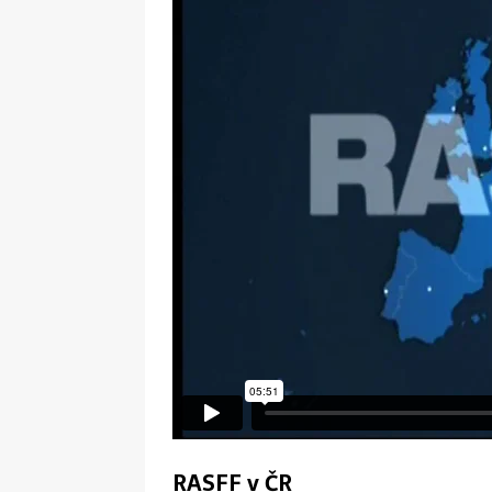
RASFF v ČR