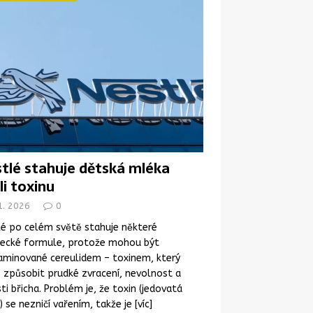
tlé stahuje dětská mléka
li toxinu
1. 2026
0
é po celém světě stahuje některé
necké formule, protože mohou být
aminované cereulidem – toxinem, který
způsobit prudké zvracení, nevolnost a
ti břicha. Problém je, že toxin (jedovatá
) se nezničí vařením, takže je
[víc]