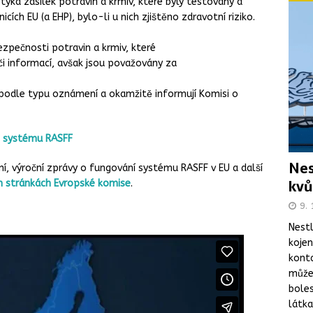
týká zásilek potravin a krmiv, které byly testovány a
cích EU (a EHP), bylo-li u nich zjištěno zdravotní riziko.
ezpečnosti potravin a krmiv, které
či informací, avšak jsou považovány za
podle typu oznámení a okamžitě informují Komisi o
e systému RASFF
Nes
, výroční zprávy o fungování systému RASFF v EU a další
kvů
h stránkách Evropské komise
.
9. 
Nestl
koje
kont
může 
boles
látka