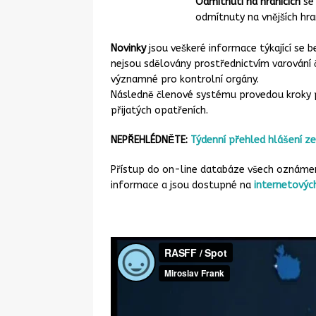
Odmítnutí na hranicích
se 
odmítnuty na vnějších hrani
Novinky
jsou veškeré informace týkající se b
nejsou sdělovány prostřednictvím varování 
významné pro kontrolní orgány.
Následně členové systému provedou kroky 
přijatých opatřeních.
NEPŘEHLÉDNĚTE:
Týdenní přehled hlášení z
Přístup do on-line databáze všech oznámení
informace a jsou dostupné na
internetovýc