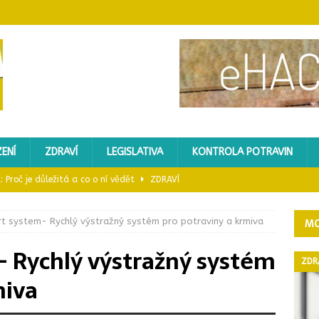
ENÍ
ZDRAVÍ
LEGISLATIVA
KONTROLA POTRAVIN
: Proč je důležitá a co o ní vědět
ZDRAVÍ
ledů do nápojů nevyhovělo – kontrola Potravinářské inspekce
rt system- Rychlý výstražný systém pro potraviny a krmiva
MO
- Rychlý výstražný systém
eterinárních a hygienických požadavcích na živočišné produkty,
ZDR
ČESKÁ REPUBLIKA
miva
olní jídelny: větší důraz na pestrost jídelníčku a kvalitu surovin,