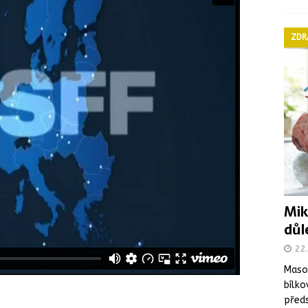
ZDR
Mik
důl
22
Maso 
bílko
předs