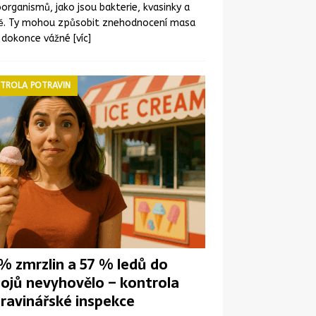
organismů, jako jsou bakterie, kvasinky a
ně. Ty mohou způsobit znehodnocení masa
 dokonce vážné
[víc]
TROLA POTRAVIN
% zmrzlin a 57 % ledů do
ojů nevyhovělo – kontrola
ravinářské inspekce