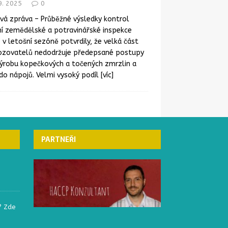
9. 2025
0
vá zpráva – Průběžné výsledky kontrol
í zemědělské a potravinářské inspekce
) v letošní sezóně potvrdily, že velká část
ozovatelů nedodržuje předepsané postupy
výrobu kopečkových a točených zmrzlin a
do nápojů. Velmi vysoký podíl
[víc]
ČESKÁ REPUBLIKA
ČESKÁ REPUBLIKA
PARTNEŘI
? Zde
Elektronický systém
Označování