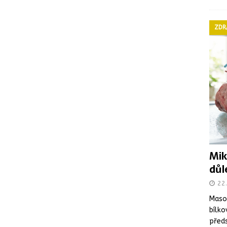
ZDR
Mik
důl
22
Maso 
bílko
předs