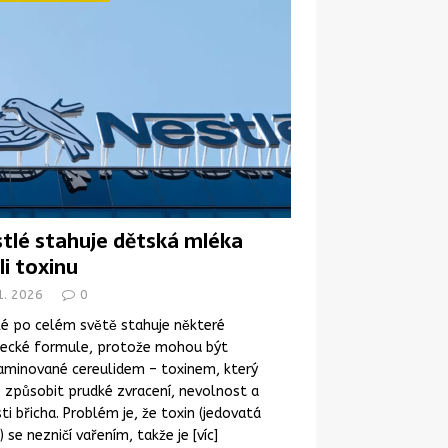
tlé stahuje dětská mléka
li toxinu
1. 2026
0
é po celém světě stahuje některé
necké formule, protože mohou být
aminované cereulidem – toxinem, který
způsobit prudké zvracení, nevolnost a
ti břicha. Problém je, že toxin (jedovatá
) se nezničí vařením, takže je
[víc]