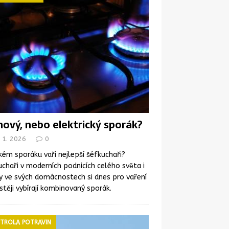
nový, nebo elektrický sporák?
 1. 2026
0
kém sporáku vaří nejlepší šéfkuchaři?
chaři v moderních podnicích celého světa i
y ve svých domácnostech si dnes pro vaření
stěji vybírají kombinovaný sporák.
TROLA POTRAVIN