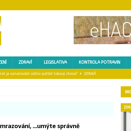
ENÍ
ZDRAVÍ
LEGISLATIVA
KONTROLA POTRAVIN
 proč je označování aditiv pořád takový chaos?
ZDRAVÍ
ický sporák?
GASTROZAŘÍZENÍ
MO
 mléka kvůli toxinu
KONTROLA POTRAVIN
: Proč je důležitá a co o ní vědět
ZDRAVÍ
ZDR
ledů do nápojů nevyhovělo – kontrola Potravinářské inspekce
mrazování, …umýte správně