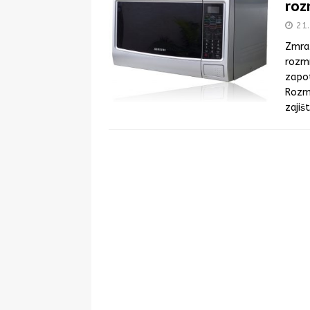
roz
[ 28. 8. 2025 ]
Novela vyhlášky o v
21.
která se dotkla i včelích produktů
Zmraz
[ 28. 8. 2025 ]
Nová pravidla pro šk
rozmr
méně cukru a soli
STRAVOVÁNÍ
zapo
Rozmr
[ 19. 8. 2025 ]
Téměř 200 kg proble
zajiš
KONTROLA POTRAVIN
[ 18. 8. 2025 ]
Francií otřásá epide
[ 29. 7. 2025 ]
Melouny a bezpečnos