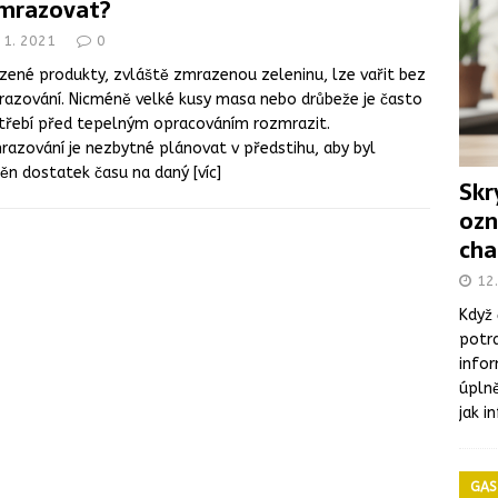
mrazovat?
eterinárních a hygienických požadavcích na živočišné produkty,
 1. 2021
0
ČESKÁ REPUBLIKA
ené produkty, zvláště zmrazenou zeleninu, lze vařit bez
olní jídelny: větší důraz na pestrost jídelníčku a kvalitu surovin,
azování. Nicméně velké kusy masa nebo drůbeže je často
třebí před tepelným opracováním rozmrazit.
azování je nezbytné plánovat v předstihu, aby byl
matického masa a vnitřností v halal prodejně v Brně
těn dostatek času na daný
[víc]
Skr
ozn
mie listeriózy spojená se sýry, dva lidé zemřeli
ONEMOCNĚNÍ
cha
t v letních měsících: Co byste měli vědět
ONEMOCNĚNÍ
12.
Když 
potra
infor
úplně
jak i
GAS