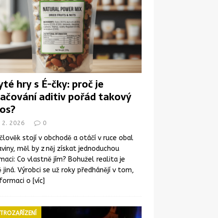
yté hry s É-čky: proč je
ačování aditiv pořád takový
os?
 2. 2026
0
člověk stojí v obchodě a otáčí v ruce obal
viny, měl by z něj získat jednoduchou
maci: Co vlastně jím? Bohužel realita je
 jiná. Výrobci se už roky předhánějí v tom,
nformaci o
[víc]
TROZAŘÍZENÍ