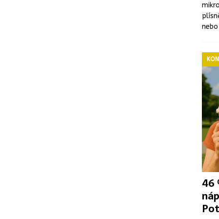
mikro
plís
nebo
KON
46 
náp
Pot