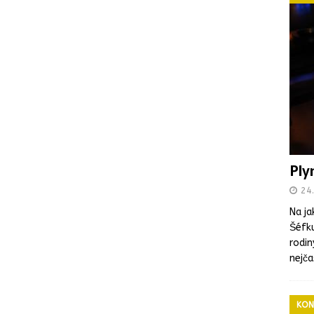
Ply
24.
Na ja
Šéfku
rodin
nejča
KON