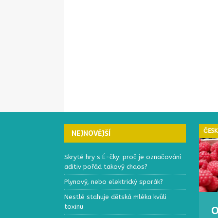
ČESKÁ REPUBLIKA
ČESK
NEJNOVĚJŠÍ
Skryté hry s É-čky: proč je označování
aditiv pořád takový chaos?
Plynový, nebo elektrický sporák?
Nestlé stahuje dětská mléka kvůli
toxinu
Elektronický systém
O