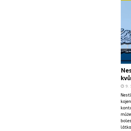
Nes
kvů
9. 
Nestl
koje
kont
může 
boles
látka