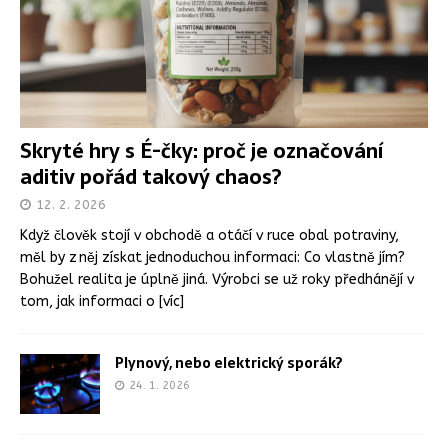
Skryté hry s É-čky: proč je označování
aditiv pořád takový chaos?
12. 2. 2026
Když člověk stojí v obchodě a otáčí v ruce obal potraviny,
měl by z něj získat jednoduchou informaci: Co vlastně jím?
Bohužel realita je úplně jiná. Výrobci se už roky předhánějí v
tom, jak informaci o
[víc]
Plynový, nebo elektrický sporák?
24. 1. 2026