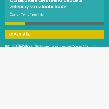
Označování čerstvého ovoce a
zeleniny v maloobchodě
Článek 76 nařízení
[víc]
KOMENTÁŘE
POTRAVINYX ON
Bezpečné potraviny? Zde je 15+ tipů
EVA ON
Bezpečné potraviny? Zde je 15+ tipů
PATRIK ON
Oxid siřičitý, siřičitany
PARTNEŘI