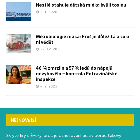
Nestlé stahuje dětská mléka kvůli toxinu
9. 1. 2026
Mikrobiologie masa: Proč je důležitá a co o
ní vědět
22. 12. 2025
46 % zmrzlin a 57 % ledů do nápojů
nevyhovělo – kontrola Potravinářské
inspekce
4. 9. 2025
NEJNOVĚJŠÍ
Skryté hry s É-čky: proč je označování aditiv pořád takový