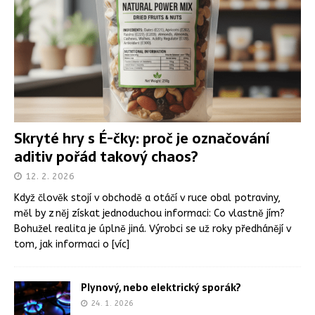
Skryté hry s É-čky: proč je označování
aditiv pořád takový chaos?
12. 2. 2026
Když člověk stojí v obchodě a otáčí v ruce obal potraviny,
měl by z něj získat jednoduchou informaci: Co vlastně jím?
Bohužel realita je úplně jiná. Výrobci se už roky předhánějí v
tom, jak informaci o
[víc]
Plynový, nebo elektrický sporák?
24. 1. 2026