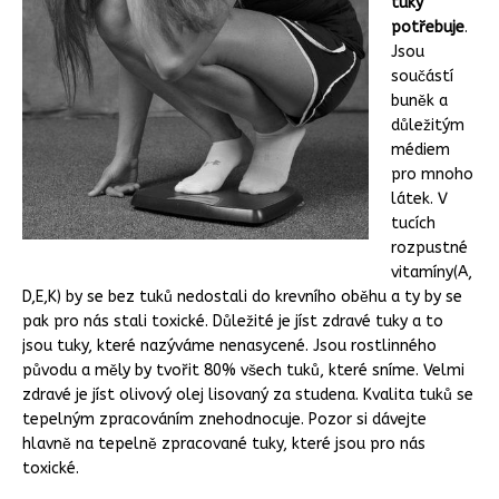
tuky
potřebuje
.
Jsou
součástí
buněk a
důležitým
médiem
pro mnoho
látek. V
tucích
rozpustné
vitamíny(A,
D,E,K) by se bez tuků nedostali do krevního oběhu a ty by se
pak pro nás stali toxické. Důležité je jíst zdravé tuky a to
jsou tuky, které nazýváme nenasycené. Jsou rostlinného
původu a měly by tvořit 80% všech tuků, které sníme. Velmi
zdravé je jíst olivový olej lisovaný za studena. Kvalita tuků se
tepelným zpracováním znehodnocuje. Pozor si dávejte
hlavně na tepelně zpracované tuky, které jsou pro nás
toxické.