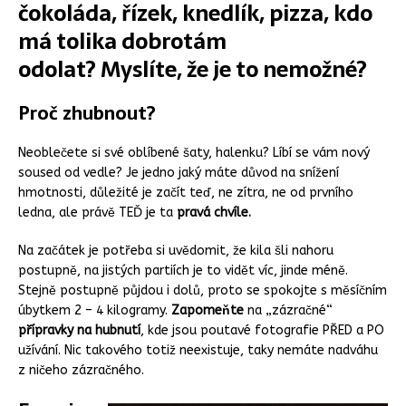
čokoláda, řízek, knedlík, pizza, kdo
má tolika dobrotám
odolat? Myslíte, že je to nemožné?
Proč zhubnout?
Neoblečete si své oblíbené šaty, halenku? Líbí se vám nový
soused od vedle? Je jedno jaký máte důvod na snížení
hmotnosti, důležité je začít teď, ne zítra, ne od prvního
ledna, ale právě TEĎ je ta
pravá chvíle.
Na začátek je potřeba si uvědomit, že kila šli nahoru
postupně, na jistých partiích je to vidět víc, jinde méně.
Stejně postupně půjdou i dolů, proto se spokojte s měsíčním
úbytkem 2 – 4 kilogramy.
Zapomeňte
na „zázračné“
přípravky
na
hubnutí
, kde jsou poutavé fotografie PŘED a PO
užívání. Nic takového totiž neexistuje, taky nemáte nadváhu
z ničeho zázračného.