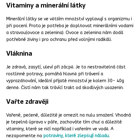
Vitaminy a minerální látky
Minerální látky se ve větším množství vyplavují s organizmu i
při pocení. Proto je potřeba je doplňovat minerálními vodami
a stravou(ovoce a zelenina). Ovoce a zelenina nám dodá
potřebné živiny i pro ochranu před volnými radikáli.
Vláknina
Je zdravá, zasytí, uleví při zácpě. Je to nestravitelná část
rostlinné potravy, pomáhá hlavně při trávení a
vyprazdňování, ideální přijaté množství je kolem 30- 40g
denně. Čistí nám tak trávící trakt od škodlivých usazenin.
Vařte zdravěji
Vařené, pečené, důležité je omezit na nulu smažení. Vhodná
je tepelná úprava v páře, zachováte tím chuť a důležité
vitaminy, které se ničí například i vařením ve vodě. A
nezapomeňte na
potraviny, které zlepšují náladu
.