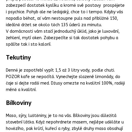
zabezpečí dostatek kyslíku a kromě své postavy prospějete
i psychice. Pohyb ale ne ledajaký, chce to i tempo. Kdyby vás
napadlo běhat, ať vám nestoupne puls nad přibližně 150,
ideálně držet se okolo těch 135 úderů za minutu.
V domácnosti vám stačí jednoduchý úklid, jako je luxování,
žehlení, mytí oken. Zabezpečíte si tak dostatek pohybu a
spálíte tak i sto kalorií.
Tekutiny
Denně je zapotřebí vypít 1,5 až 3 litry vody, podle chuti.
POZOR kafe se nepočítá. Vynechejte slazené limonády, do
čaje si dejte radši med. Džusy omezte na kvalitní 100%, raději
méně a kvalitní.
Bílkoviny
Maso, sýry, luštěniny, je to na vás. Bílkoviny jsou důležitá
stavební látka. Když nepohrdnete masem, nejlépe uděláte u
hovězího, pak krůtí, kuřecí a ryby, zbylé druhy masa obsahují