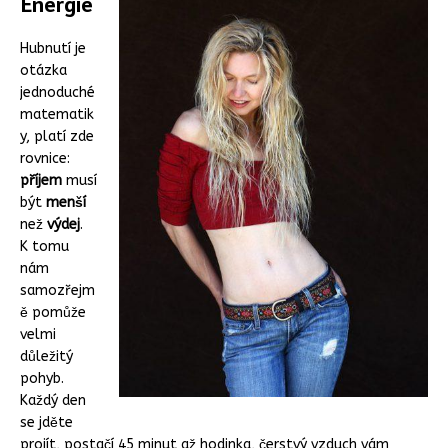
Energie
Hubnutí je
otázka
jednoduché
matematik
y, platí zde
rovnice:
příjem
musí
být
menší
než
výdej
.
K tomu
nám
samozřejm
ě pomůže
velmi
důležitý
pohyb.
Každý den
se jděte
projít, postačí 45 minut až hodinka, čerstvý vzduch vám