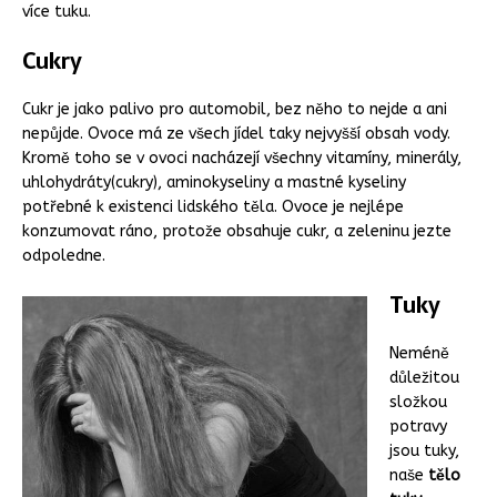
více tuku.
Cukry
Cukr je jako palivo pro automobil, bez něho to nejde a ani
nepůjde. Ovoce má ze všech jídel taky nejvyšší obsah vody.
Kromě toho se v ovoci nacházejí všechny vitamíny, minerály,
uhlohydráty(cukry), aminokyseliny a mastné kyseliny
potřebné k existenci lidského těla. Ovoce je nejlépe
konzumovat ráno, protože obsahuje cukr, a zeleninu jezte
odpoledne.
Tuky
Neméně
důležitou
složkou
potravy
jsou tuky,
naše
tělo